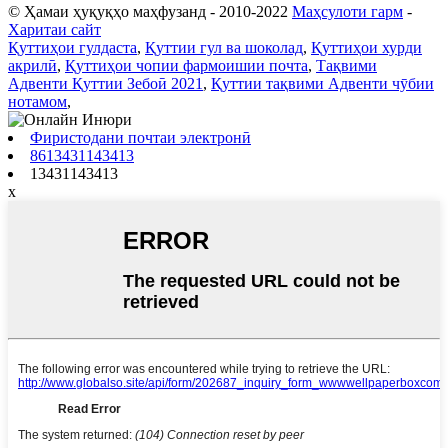
© Ҳамаи ҳуқуқҳо маҳфузанд - 2010-2022
Маҳсулоти гарм
-
Харитаи сайт
Қуттиҳои гулдаста
,
Қуттии гул ва шоколад
,
Қуттиҳои хурди
акрилӣ
,
Қуттиҳои чопии фармоишии почта
,
Тақвими
Адвенти Қуттии Зебоӣ 2021
,
Қуттии тақвими Адвенти чӯбии
нотамом
,
Фиристодани почтаи электронӣ
8613431143413
13431143413
x