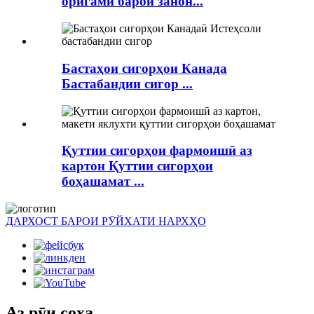
оригами барои занон...
Бастаҳои сигорҳои Канада
Бастабандии сигор ...
Қуттии сигорҳои фармоишӣ аз
картон Қуттии сигорҳои
боҳашамат ...
ДАРХОСТ БАРОИ РӮЙХАТИ НАРХҲО
Аз рӯи соҳа