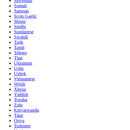
Slovenian
Somali
Samoan
Scots Gaelic
Shona
Sindhi
Sundanese
Swahili
Tajik
Tamil
Telugu
Thai
Ukrainian
Urdu
Uzbek
Vietnamese
Welsh
Xhosa
Yiddish
Yoruba
Zulu
Kinyarwanda
Tatar
Oriya
Turkmen