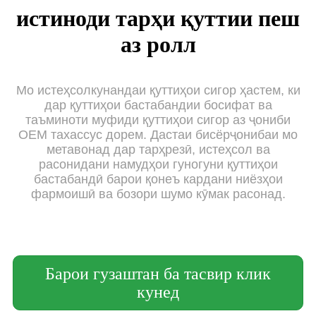
истиноди тарҳи қуттии пеш
аз ролл
Мо истеҳсолкунандаи қуттиҳои сигор ҳастем, ки
дар қуттиҳои бастабандии босифат ва
таъминоти муфиди қуттиҳои сигор аз ҷониби
OEM тахассус дорем. Дастаи бисёрҷонибаи мо
метавонад дар тарҳрезӣ, истеҳсол ва
расонидани намудҳои гуногуни қуттиҳои
бастабандӣ барои қонеъ кардани ниёзҳои
фармоишӣ ва бозори шумо кӯмак расонад.
Барои гузаштан ба тасвир клик
кунед