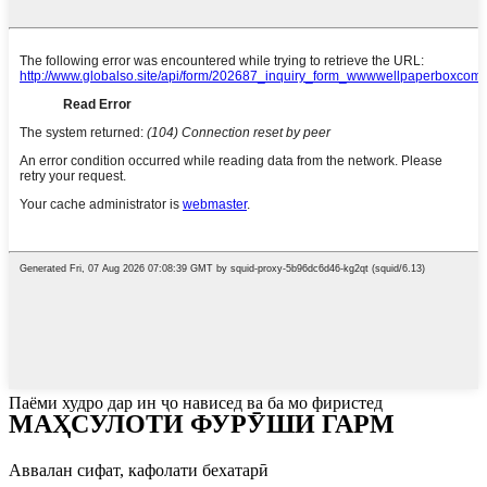
Паёми худро дар ин ҷо нависед ва ба мо фиристед
МАҲСУЛОТИ ФУРӮШИ ГАРМ
Аввалан сифат, кафолати бехатарӣ