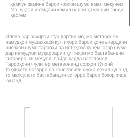
ҳамчун замина барои ғояҳои шумо амал мекунем.
Мо нуқтаи ибтидоии комил барои ҳамкории эҷодӣ
ҳастем.
Илова бар захираи стандартии мо, мо метавонем
намудҳои мушаххаси қуттиҳоро барои қонеъ кардани
ниёзҳои шумо тарроҳӣ ва истеҳсол кунем, агар шумо
дар намудҳои муқаррарии қуттиҳои мо бастабандии
сигореро, ки меҷӯед, пайдо карда натавонед.
Тарроҳони Фулитер метавонанд солҳои тӯлонӣ
таҳқиқоти бозорро ба консепсияи шумо дохил кунанд,
то маҳсулоти бастабандии сигорро барои бозор эҷод
кунанд.