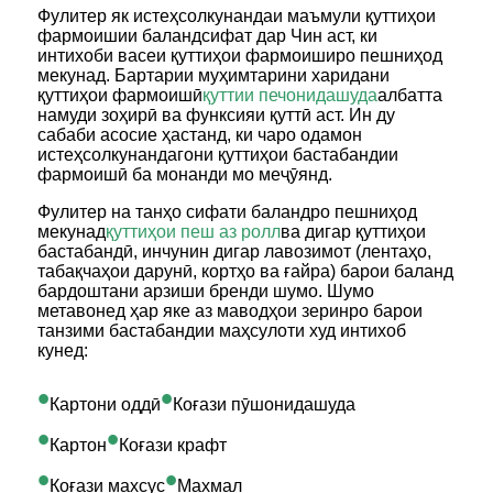
Фулитер як истеҳсолкунандаи маъмули қуттиҳои
фармоишии баландсифат дар Чин аст, ки
интихоби васеи қуттиҳои фармоиширо пешниҳод
мекунад. Бартарии муҳимтарини харидани
қуттиҳои фармоишӣ
қуттии печонидашуда
албатта
намуди зоҳирӣ ва функсияи қуттӣ аст. Ин ду
сабаби асосие ҳастанд, ки чаро одамон
истеҳсолкунандагони қуттиҳои бастабандии
фармоишӣ ба монанди мо меҷӯянд.
Фулитер на танҳо сифати баландро пешниҳод
мекунад
қуттиҳои пеш аз ролл
ва дигар қуттиҳои
бастабандӣ, инчунин дигар лавозимот (лентаҳо,
табақчаҳои дарунӣ, кортҳо ва ғайра) барои баланд
бардоштани арзиши бренди шумо. Шумо
метавонед ҳар яке аз маводҳои зеринро барои
танзими бастабандии маҳсулоти худ интихоб
кунед:
•
•
Картони оддӣ
Коғази пӯшонидашуда
•
•
Картон
Коғази крафт
•
•
Коғази махсус
Махмал