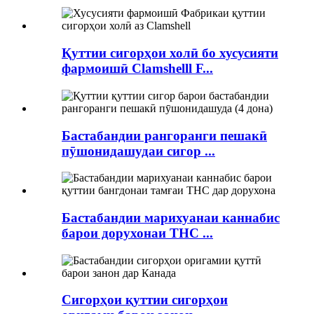
Қуттии сигорҳои холӣ бо хусусияти
фармоишӣ Clamshelll F...
Бастабандии рангоранги пешакӣ
пӯшонидашудаи сигор ...
Бастабандии марихуанаи каннабис
барои дорухонаи THC ...
Сигорҳои қуттии сигорҳои