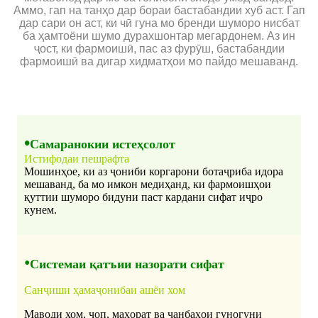
Аммо, гап на танҳо дар бораи бастабандии хуб аст. Гап
дар сари он аст, ки чӣ гуна мо бренди шуморо нисбат
ба ҳамтоёни шумо дурахшонтар мегардонем. Аз ин
ҷост, ки фармоишӣ, пас аз фурӯш, бастабандии
фармоишӣ ва дигар хидматҳои мо пайдо мешаванд.
•
Самаранокии истеҳсолот
Истифодаи пешрафта
Мошинҳое, ки аз ҷониби коргарони ботаҷриба идора
мешаванд, ба мо имкон медиҳанд, ки фармоишҳои
қуттии шуморо бидуни паст кардани сифат иҷро
кунем.
•
Системаи қатъии назорати сифат
Санҷиши ҳамаҷонибаи ашёи хом
Маводи хом, чоп, маҳорат ва ҷанбаҳои гуногуни