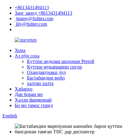
+8613431494113
Занг занед +8613431494113
jimmy@fuliter.com
lily@fuliter.com
Хона
Аз рӯи соҳа
Қуттии андозаи шоҳонаи Preroll
Қуттии муқаррарии сигор
Оҳандакунаки дуд
Бастабандии вейп
халтаи халта
Хабарҳо
Дар бораи мо
Ҳалли фармоишӣ
Бо мо тамос гиред
English