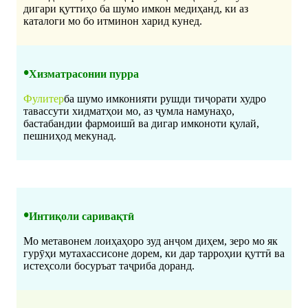
дигари қуттиҳо ба шумо имкон медиҳанд, ки аз
каталоги мо бо итминон харид кунед.
•
Хизматрасонии пурра
Фулитер
ба шумо имконияти рушди тиҷорати худро
тавассути хидматҳои мо, аз ҷумла намунаҳо,
бастабандии фармоишӣ ва дигар имконоти қулай,
пешниҳод мекунад.
•
Интиқоли саривақтӣ
Мо метавонем лоиҳаҳоро зуд анҷом диҳем, зеро мо як
гурӯҳи мутахассисоне дорем, ки дар тарроҳии қуттӣ ва
истеҳсоли босуръат таҷриба доранд.