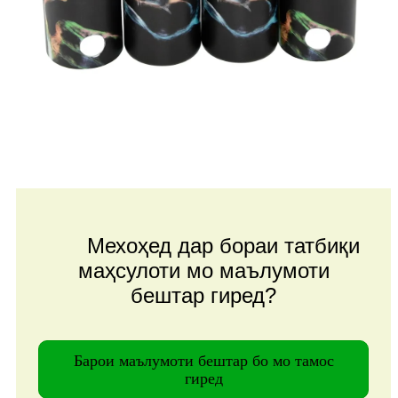
Мехоҳед дар бораи татбиқи
маҳсулоти мо маълумоти
бештар гиред?
Барои маълумоти бештар бо мо тамос
гиред