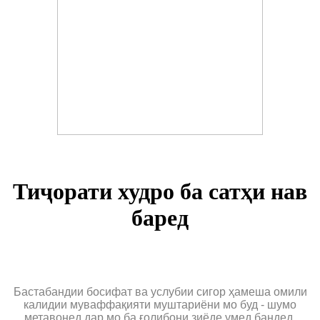
Тиҷорати худро ба сатҳи нав
баред
Бастабандии босифат ва услубии сигор ҳамеша омили
калидии муваффақияти муштариёни мо буд - шумо
метавонед дар мо ба ғолибони зиёде умед бандед.