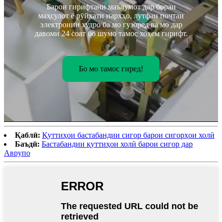
Барои гирифтани маълумот дар бораи
маҳсулот ё рӯйхати нархҳо, лутфан почтаи
электронии худро ба мо гузоред ва мо дар
давоми 24 соат бо шумо тамос хоҳем гирифт.
Бо мо тамос гиред!
Қаблӣ:
Қуттиҳои бастабандии сигор барои сигорҳои холӣ
Баъдӣ:
Бастабандии қуттиҳои холӣ барои сигор дар
Аврупо