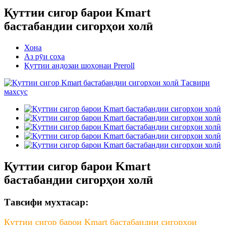
Қуттии сигор барои Kmart
бастабандии сигорҳои холӣ
Хона
Аз рӯи соҳа
Қуттии андозаи шоҳонаи Preroll
Қуттии сигор барои Kmart
бастабандии сигорҳои холӣ
Тавсифи мухтасар:
Қуттии сигор барои Kmart бастабандии сигорҳои