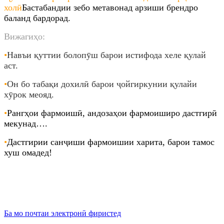
холӣ
Бастабандии зебо метавонад арзиши брендро
баланд бардорад.
Вижагиҳо:
•
Навъи қуттии болопӯш барои истифода хеле қулай
аст
.
•
Он бо табақи дохилӣ барои ҷойгиркунии қулайи
хӯрок меояд
.
•
Рангҳои фармоишӣ, андозаҳои фармоиширо дастгирӣ
мекунад….
•
Дастгирии санҷиши фармоишии харита, барои тамос
хуш омадед!
Ба мо почтаи электронӣ фиристед