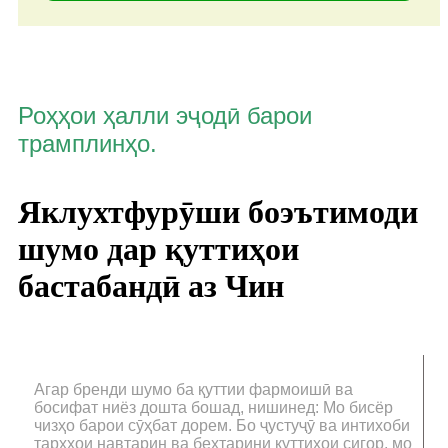
Роҳҳои ҳалли эҷодӣ барои
трамплинҳо.
Яклухтфурӯши боэътимоди
шумо дар қуттиҳои
бастабандӣ аз Чин
Агар бренди шумо ба қуттии фармоишӣ ва
босифат ниёз дошта бошад, нишинед: Мо бисёр
чизҳо барои сӯҳбат дорем. Бо ҷустуҷӯ ва интихоби
тарҳҳои навтарин ва беҳтарини қуттиҳои сигор, мо