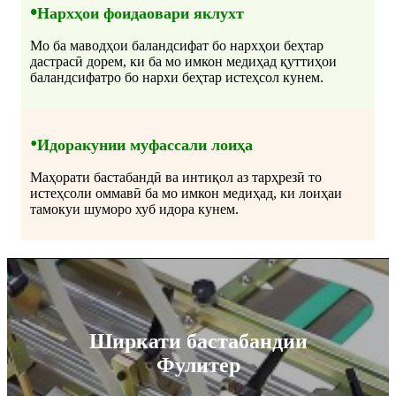
•
Нархҳои фоидаовари яклухт
Мо ба маводҳои баландсифат бо нархҳои беҳтар
дастрасӣ дорем, ки ба мо имкон медиҳад қуттиҳои
баландсифатро бо нархи беҳтар истеҳсол кунем.
•
Идоракунии муфассали лоиҳа
Маҳорати бастабандӣ ва интиқол аз тарҳрезӣ то
истеҳсоли оммавӣ ба мо имкон медиҳад, ки лоиҳаи
тамокуи шуморо хуб идора кунем.
Ширкати бастабандии
Фулитер