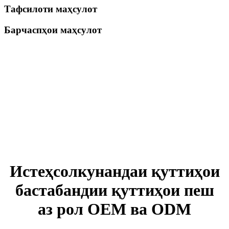
Тафсилоти маҳсулот
Барчаспҳои маҳсулот
Истеҳсолкунандаи қуттиҳои
бастабандии қуттиҳои пеш
аз рол OEM ва ODM