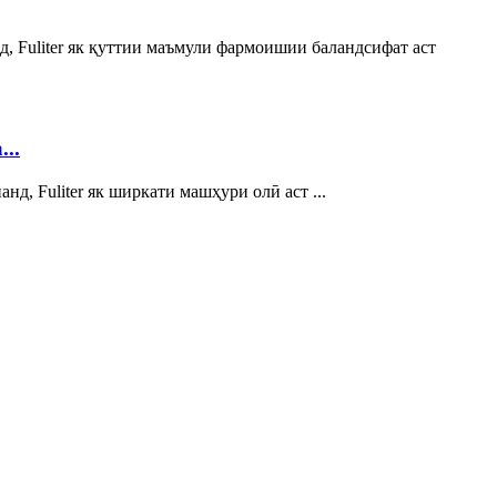
, Fuliter як қуттии маъмули фармоишии баландсифат аст
..
, Fuliter як ширкати машҳури олӣ аст ...