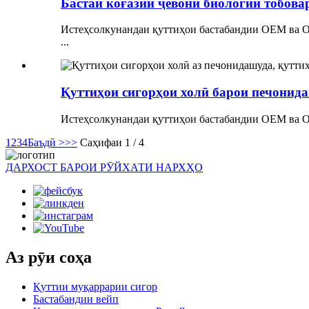
Бастаи коғазии ҷевони биологии тобовар
Истеҳсолкунандаи қуттиҳои бастабандии OEM ва OD
...
Қуттиҳои сигорҳои холӣ барои печонида
Истеҳсолкунандаи қуттиҳои бастабандии OEM ва ODM
1
2
3
4
Баъдӣ >
>>
Саҳифаи 1 / 4
ДАРХОСТ БАРОИ РӮЙХАТИ НАРХҲО
Аз рӯи соҳа
Қуттии муқаррарии сигор
Бастабандии вейп