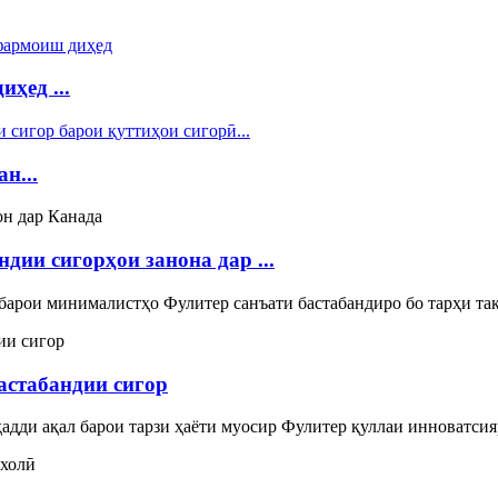
ҳед ...
н...
дии сигорҳои занона дар ...
барои минималистҳо Фулитер санъати бастабандиро бо тарҳи так
астабандии сигор
ҳадди ақал барои тарзи ҳаёти муосир Фулитер қуллаи инноватсия