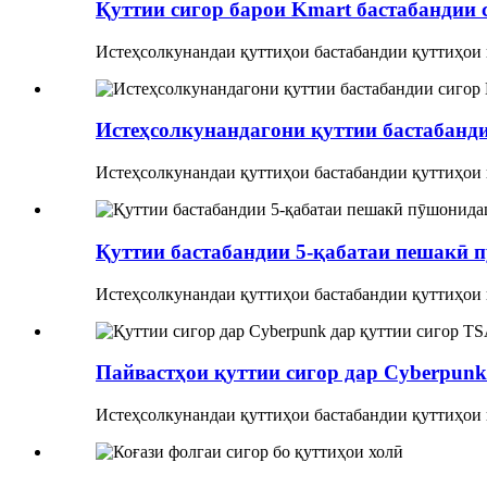
Қуттии сигор барои Kmart бастабандии 
Истеҳсолкунандаи қуттиҳои бастабандии қуттиҳои п
Истеҳсолкунандагони қуттии бастабанди
Истеҳсолкунандаи қуттиҳои бастабандии қуттиҳои п
Қуттии бастабандии 5-қабатаи пешакӣ п
Истеҳсолкунандаи қуттиҳои бастабандии қуттиҳои п
Пайвастҳои қуттии сигор дар Cyberpunk 
Истеҳсолкунандаи қуттиҳои бастабандии қуттиҳои п