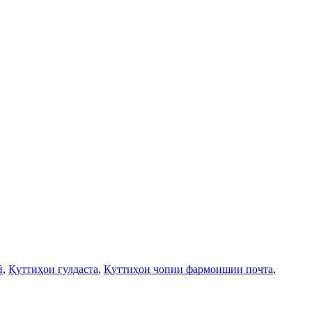
ӣ
,
Қуттиҳои гулдаста
,
Қуттиҳои чопии фармоишии почта
,