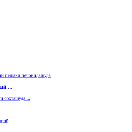
ӣ ...