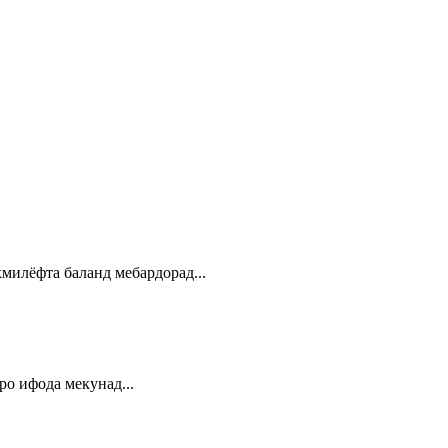
милёфта баланд мебардорад...
ро ифода мекунад...