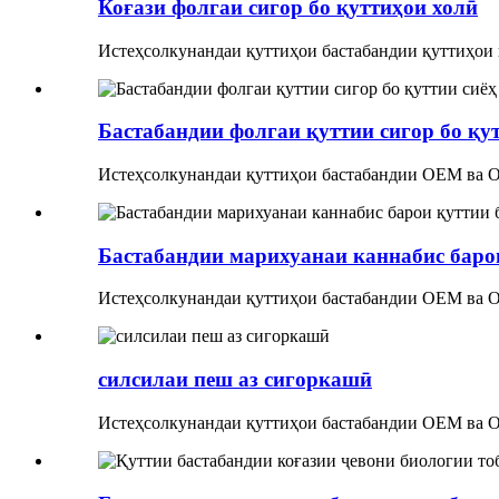
Коғази фолгаи сигор бо қуттиҳои холӣ
Истеҳсолкунандаи қуттиҳои бастабандии қуттиҳои п
Бастабандии фолгаи қуттии сигор бо қут
Истеҳсолкунандаи қуттиҳои бастабандии OEM ва ODM
Бастабандии марихуанаи каннабис барои
Истеҳсолкунандаи қуттиҳои бастабандии OEM ва ODM
силсилаи пеш аз сигоркашӣ
Истеҳсолкунандаи қуттиҳои бастабандии OEM ва ODM