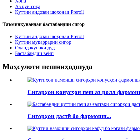
Хона
Аз рӯи соҳа
Қуттии андозаи шоҳонаи Preroll
Таъминкунандаи бастабандии сигор
Қуттии андозаи шоҳонаи Preroll
Қуттии муқаррарии сигор
Оҳандакунаки дуд
Бастабандии вейп
Маҳсулоти пешниҳодшуда
Сигарҳои конусҳои пеш аз ролл фармоиш
Сигорҳои дастӣ бо фармоиш...