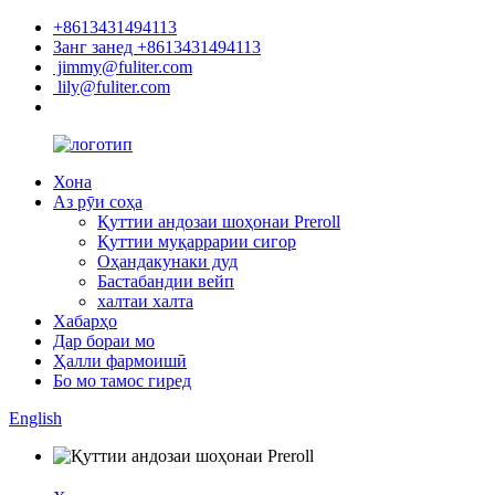
+8613431494113
Занг занед +8613431494113
jimmy@fuliter.com
lily@fuliter.com
Хона
Аз рӯи соҳа
Қуттии андозаи шоҳонаи Preroll
Қуттии муқаррарии сигор
Оҳандакунаки дуд
Бастабандии вейп
халтаи халта
Хабарҳо
Дар бораи мо
Ҳалли фармоишӣ
Бо мо тамос гиред
English