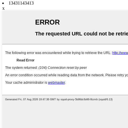
13431143413
x