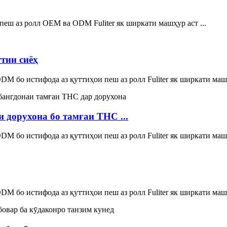
еш аз ролл OEM ва ODM Fuliter як ширкати машҳур аст ...
тии сиёҳ
 бо истифода аз қуттиҳои пеш аз ролл Fuliter як ширкати машҳ
 дорухона бо тамғаи THC ...
 бо истифода аз қуттиҳои пеш аз ролл Fuliter як ширкати машҳ
 бо истифода аз қуттиҳои пеш аз ролл Fuliter як ширкати машҳ