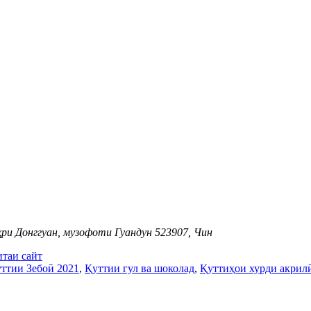
ри Донггуан, музофоти Гуандун 523907, Чин
таи сайт
ттии Зебоӣ 2021
,
Қуттии гул ва шоколад
,
Қуттиҳои хурди акрил