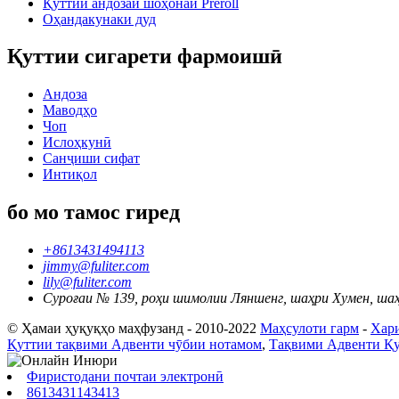
Қуттии андозаи шоҳонаи Preroll
Оҳандакунаки дуд
Қуттии сигарети фармоишӣ
Андоза
Маводҳо
Чоп
Ислоҳкунӣ
Санҷиши сифат
Интиқол
бо мо тамос гиред
+8613431494113
jimmy@fuliter.com
lily@fuliter.com
Суроғаи № 139, роҳи шимолии Ляншенг, шаҳри Хумен, шаҳ
© Ҳамаи ҳуқуқҳо маҳфузанд - 2010-2022
Маҳсулоти гарм
-
Хари
Қуттии тақвими Адвенти чӯбии нотамом
,
Тақвими Адвенти Қу
Фиристодани почтаи электронӣ
8613431143413