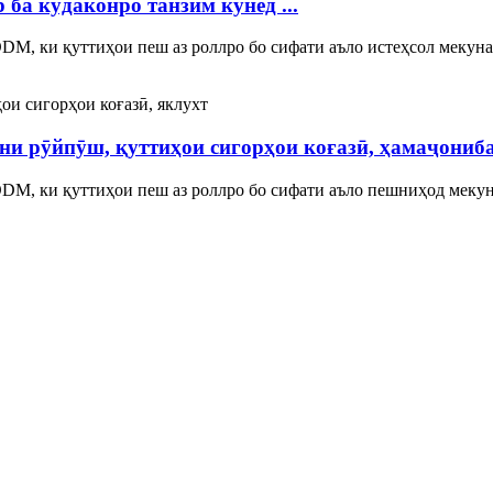
 ба кӯдаконро танзим кунед ...
M, ки қуттиҳои пеш аз роллро бо сифати аъло истеҳсол мекунад
ни рӯйпӯш, қуттиҳои сигорҳои коғазӣ, ҳамаҷониба.
, ки қуттиҳои пеш аз роллро бо сифати аъло пешниҳод мекунанд