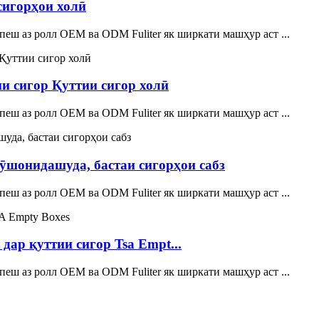
сигорҳои холӣ
еш аз ролл OEM ва ODM Fuliter як ширкати машҳур аст ...
и сигор Қуттии сигор холӣ
еш аз ролл OEM ва ODM Fuliter як ширкати машҳур аст ...
ӯшонидашуда, бастаи сигорҳои сабз
еш аз ролл OEM ва ODM Fuliter як ширкати машҳур аст ...
дар қуттии сигор Tsa Empt...
еш аз ролл OEM ва ODM Fuliter як ширкати машҳур аст ...