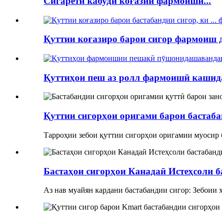
Сигарети кабуди коғазии фармоишӣ...
Қуттии коғазиро барои сигор фармоиш ди
Қуттиҳои пеш аз ролл фармоишӣ кашида
Қуттии сигорҳои оригами барои бастабан
Тарроҳии зебои қуттии сигорҳои оригамии муосир 
Бастаҳои сигорҳои Канадаӣ Истеҳсоли б
Аз нав муайян кардани бастабандии сигор: Зебоии 