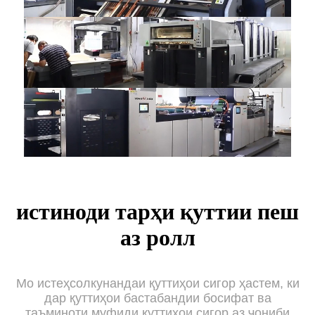
истиноди тарҳи қуттии пеш
аз ролл
Мо истеҳсолкунандаи қуттиҳои сигор ҳастем, ки
дар қуттиҳои бастабандии босифат ва
таъминоти муфиди қуттиҳои сигор аз ҷониби