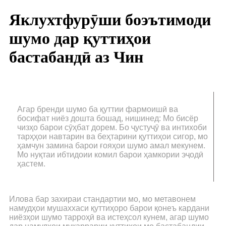
Яклухтфурӯши боэътимоди
шумо дар қуттиҳои
бастабандӣ аз Чин
Агар бренди шумо ба қуттии фармоишӣ ва
босифат ниёз дошта бошад, нишинед: Мо бисёр
чизҳо барои сӯҳбат дорем. Бо ҷустуҷӯ ва интихоби
тарҳҳои навтарин ва беҳтарини қуттиҳои сигор, мо
ҳамчун замина барои ғояҳои шумо амал мекунем.
Мо нуқтаи ибтидоии комил барои ҳамкории эҷодӣ
ҳастем.
Илова бар захираи стандартии мо, мо метавонем
намудҳои мушаххаси қуттиҳоро барои қонеъ кардани
ниёзҳои шумо тарроҳӣ ва истеҳсол кунем, агар шумо