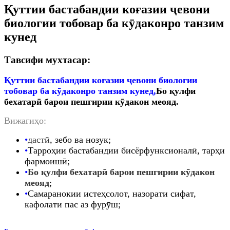
Қуттии бастабандии коғазии ҷевони
биологии тобовар ба кӯдаконро танзим
кунед
Тавсифи мухтасар:
Қуттии бастабандии коғазии ҷевони биологии
тобовар ба кӯдаконро танзим кунед,
Бо қулфи
бехатарӣ барои пешгирии кӯдакон меояд
.
Вижагиҳо:
•
дастӣ
, зебо ва нозук;
•
Тарроҳии бастабандии бисёрфунксионалӣ, тарҳи
фармоишӣ;
•
Бо қулфи бехатарӣ барои пешгирии кӯдакон
меояд
;
•
Самаранокии истеҳсолот, назорати сифат,
кафолати пас аз фурӯш;