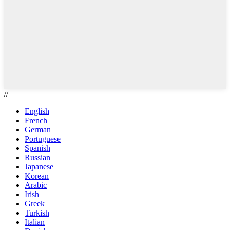
//
English
French
German
Portuguese
Spanish
Russian
Japanese
Korean
Arabic
Irish
Greek
Turkish
Italian