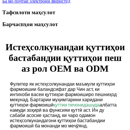
Ба мо почтаи электронӣ фиристед
Тафсилоти маҳсулот
Барчаспҳои маҳсулот
Истеҳсолкунандаи қуттиҳои
бастабандии қуттиҳои пеш
аз рол OEM ва ODM
Фулитер як истеҳсолкунандаи маъмули қуттиҳои
фармоишии баландсифат дар Чин аст, ки
интихоби васеи қуттиҳои фармоиширо пешниҳод
мекунад. Бартарии муҳимтарини харидани
қуттиҳои фармоишӣ
қуттии печонидашуда
албатта
намуди зоҳирӣ ва функсияи қуттӣ аст. Ин ду
сабаби асосие ҳастанд, ки чаро одамон
истеҳсолкунандагони қуттиҳои бастабандии
фармоишӣ ба монанди мо меҷӯянд.