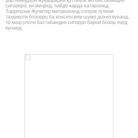
дар намудҳои муқаррарии қуттиҳои мо бастабандии
сигореро, ки меҷӯед, пайдо карда натавонед.
Тарроҳони Фулитер метавонанд солҳои тӯлонӣ
таҳқиқоти бозорро ба консепсияи шумо дохил кунанд,
то маҳсулоти бастабандии сигорро барои бозор эҷод
кунанд.