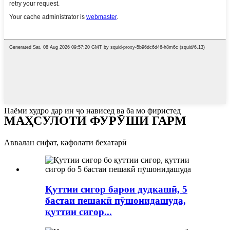
Паёми худро дар ин ҷо нависед ва ба мо фиристед
МАҲСУЛОТИ ФУРӮШИ ГАРМ
Аввалан сифат, кафолати бехатарӣ
Қуттии сигор барои дудкашӣ, 5
бастаи пешакӣ пӯшонидашуда,
қуттии сигор...