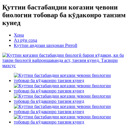
Қуттии бастабандии коғазии ҷевони
биологии тобовар ба кӯдаконро танзим
кунед
Хона
Аз рӯи соҳа
Қуттии андозаи шоҳонаи Preroll