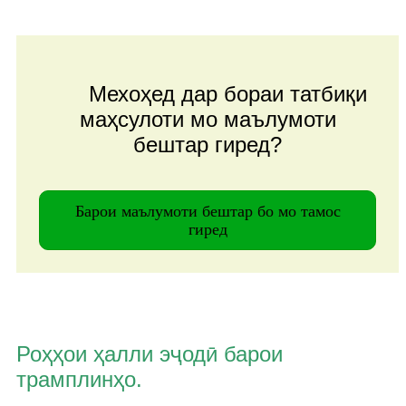
Мехоҳед дар бораи татбиқи
маҳсулоти мо маълумоти
бештар гиред?
Барои маълумоти бештар бо мо тамос
гиред
Роҳҳои ҳалли эҷодӣ барои
трамплинҳо.