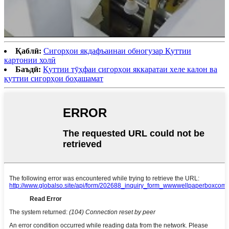
Қаблӣ:
Сигорҳои якдафъаинаи обногузар Қуттии
картонии холӣ
Баъдӣ:
Қуттии тӯҳфаи сигорҳои яккаратаи хеле калон ва
қуттии сигорҳои боҳашамат