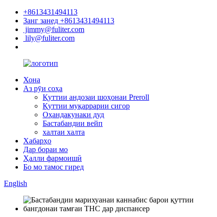
+8613431494113
Занг занед +8613431494113
jimmy@fuliter.com
lily@fuliter.com
Хона
Аз рӯи соҳа
Қуттии андозаи шоҳонаи Preroll
Қуттии муқаррарии сигор
Оҳандакунаки дуд
Бастабандии вейп
халтаи халта
Хабарҳо
Дар бораи мо
Ҳалли фармоишӣ
Бо мо тамос гиред
English