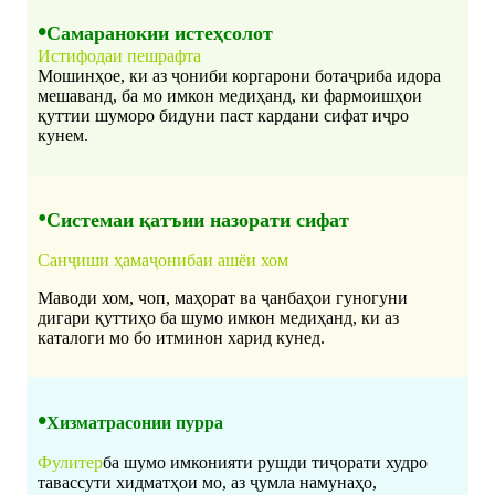
•
Самаранокии истеҳсолот
Истифодаи пешрафта
Мошинҳое, ки аз ҷониби коргарони ботаҷриба идора
мешаванд, ба мо имкон медиҳанд, ки фармоишҳои
қуттии шуморо бидуни паст кардани сифат иҷро
кунем.
•
Системаи қатъии назорати сифат
Санҷиши ҳамаҷонибаи ашёи хом
Маводи хом, чоп, маҳорат ва ҷанбаҳои гуногуни
дигари қуттиҳо ба шумо имкон медиҳанд, ки аз
каталоги мо бо итминон харид кунед.
•
Хизматрасонии пурра
Фулитер
ба шумо имконияти рушди тиҷорати худро
тавассути хидматҳои мо, аз ҷумла намунаҳо,