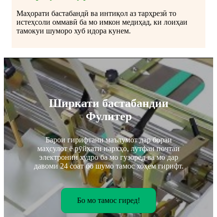
Маҳорати бастабандӣ ва интиқол аз тарҳрезӣ то
истеҳсоли оммавӣ ба мо имкон медиҳад, ки лоиҳаи
тамокуи шуморо хуб идора кунем.
Ширкати бастабандии
Фулитер
Барои гирифтани маълумот дар бораи
маҳсулот ё рӯйхати нархҳо, лутфан почтаи
электронии худро ба мо гузоред ва мо дар
давоми 24 соат бо шумо тамос хоҳем гирифт.
Бо мо тамос гиред!