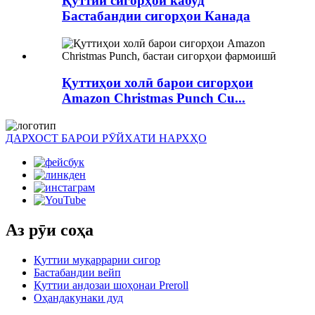
Қуттии сигорҳои кабуд
Бастабандии сигорҳои Канада
Қуттиҳои холӣ барои сигорҳои
Amazon Christmas Punch Cu...
ДАРХОСТ БАРОИ РӮЙХАТИ НАРХҲО
Аз рӯи соҳа
Қуттии муқаррарии сигор
Бастабандии вейп
Қуттии андозаи шоҳонаи Preroll
Оҳандакунаки дуд