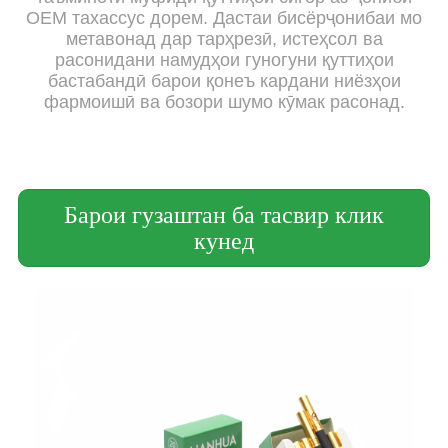
OEM тахассус дорем. Дастаи бисёрҷонибаи мо
метавонад дар тарҳрезӣ, истеҳсол ва
расонидани намудҳои гуногуни қуттиҳои
бастабандӣ барои қонеъ кардани ниёзҳои
фармоишӣ ва бозори шумо кӯмак расонад.
Барои гузаштан ба тасвир клик
кунед