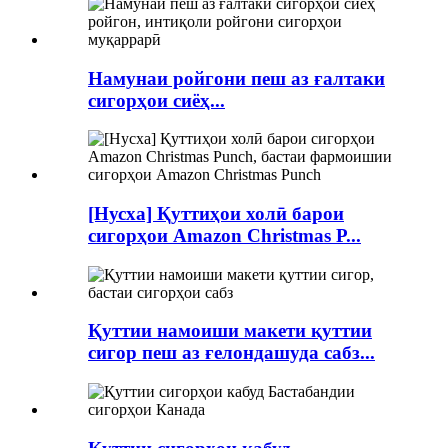
Намунаи ройгони пеш аз ғалтаки
сигорҳои сиёҳ...
[Нусха] Қуттиҳои холӣ барои
сигорҳои Amazon Christmas P...
Қуттии намоиши макети қуттии
сигор пеш аз ғелондашуда сабз...