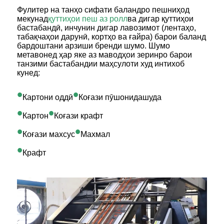
Фулитер на танҳо сифати баландро пешниҳод
мекунад
қуттиҳои пеш аз ролл
ва дигар қуттиҳои
бастабандӣ, инчунин дигар лавозимот (лентаҳо,
табақчаҳои дарунӣ, кортҳо ва ғайра) барои баланд
бардоштани арзиши бренди шумо. Шумо
метавонед ҳар яке аз маводҳои зеринро барои
танзими бастабандии маҳсулоти худ интихоб
кунед:
•
•
Картони оддӣ
Коғази пӯшонидашуда
•
•
Картон
Коғази крафт
•
•
Коғази махсус
Махмал
•
Крафт