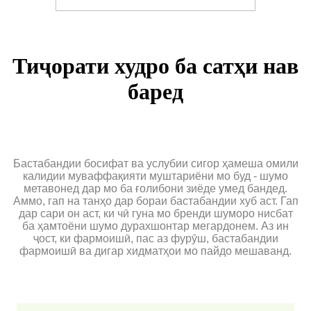
Тиҷорати худро ба сатҳи нав
баред
Бастабандии босифат ва услубии сигор ҳамеша омили
калидии муваффақияти муштариёни мо буд - шумо
метавонед дар мо ба ғолибони зиёде умед бандед.
Аммо, гап на танҳо дар бораи бастабандии хуб аст. Гап
дар сари он аст, ки чӣ гуна мо бренди шуморо нисбат
ба ҳамтоёни шумо дурахшонтар мегардонем. Аз ин
ҷост, ки фармоишӣ, пас аз фурӯш, бастабандии
фармоишӣ ва дигар хидматҳои мо пайдо мешаванд.