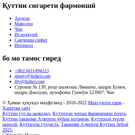
Қуттии сигарети фармоишӣ
Андоза
Маводҳо
Чоп
Ислоҳкунӣ
Санҷиши сифат
Интиқол
бо мо тамос гиред
+8613431494113
jimmy@fuliter.com
lily@fuliter.com
Суроғаи № 139, роҳи шимолии Ляншенг, шаҳри Хумен,
шаҳри Донггуан, музофоти Гуандун 523907, Чин
© Ҳамаи ҳуқуқҳо маҳфузанд - 2010-2022
Маҳсулоти гарм
-
Харитаи сайт
Қуттии гул ва шоколад
,
Қуттиҳои чопии фармоишии почта
,
Қуттии тақвими Адвенти чӯбии нотамом
,
Қуттиҳои хурди
акрилӣ
,
Қуттиҳои гулдаста
,
Тақвими Адвенти Қуттии Зебоӣ
2021
,