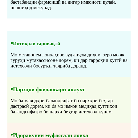
бастабандии фармоишӣ ва дигар имконоти қулай,
пешниҳод мекунад.
•
Интиқоли саривақтӣ
Мо метавонем лоиҳаҳоро зуд анҷом диҳем, зеро мо як
гурӯҳи мутахассисоне дорем, ки дар тарроҳии қуттӣ ва
истеҳсоли босуръат таҷриба доранд.
•
Нархҳои фоидаовари яклухт
Мо ба маводҳои баландсифат бо нархҳои беҳтар
дастрасӣ дорем, ки ба мо имкон медиҳад қуттиҳои
баландсифатро бо нархи беҳтар истеҳсол кунем.
•
Идоракунии муфассали лоиҳа