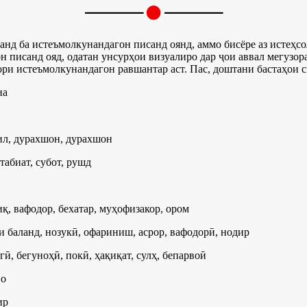
нанд ба истеъмолкунандагон писанд оянд, аммо бисёре аз истеҳс
н писанд ояд, одатан унсурҳои визуалиро дар ҷои аввал мегузор
тори истеъмолкунандагон равшантар аст. Пас, доштани бастаҳои 
на
дил, дурахшон, дурахшон
 табиат, субот, рушд
қиқ, вафодор, бехатар, муҳофизакор, ором
ти баланд, нозукӣ, офариниш, асрор, вафодорӣ, нодир
гӣ, бегуноҳӣ, покӣ, ҳақиқат, сулҳ, бепарвоӣ
во
ир