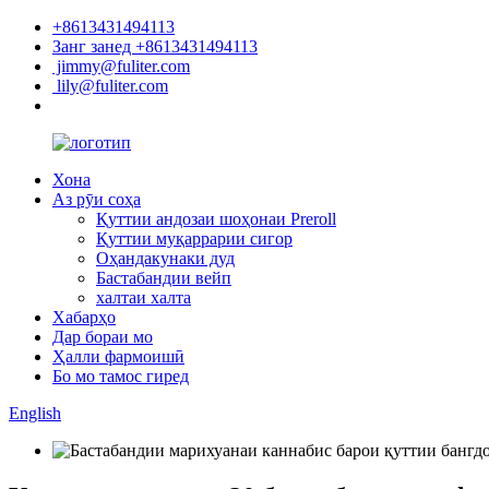
+8613431494113
Занг занед +8613431494113
jimmy@fuliter.com
lily@fuliter.com
Хона
Аз рӯи соҳа
Қуттии андозаи шоҳонаи Preroll
Қуттии муқаррарии сигор
Оҳандакунаки дуд
Бастабандии вейп
халтаи халта
Хабарҳо
Дар бораи мо
Ҳалли фармоишӣ
Бо мо тамос гиред
English