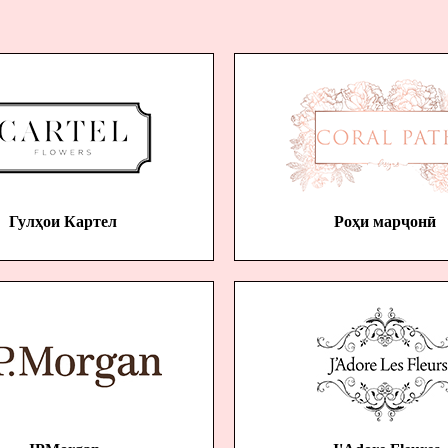
Гулҳои Картел
Роҳи марҷонӣ