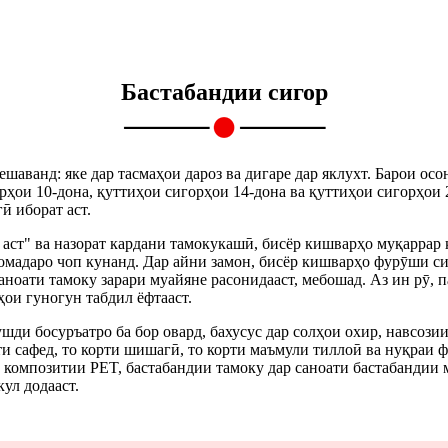
Бастабандии сигор
шаванд: яке дар тасмаҳои дароз ва дигаре дар яклухт. Барои осо
рҳои 10-дона, қуттиҳои сигорҳои 14-дона ва қуттиҳои сигорҳои 
ӣ иборат аст.
аст" ва назорат кардани тамокукашӣ, бисёр кишварҳо муқаррар 
мадаро чоп кунанд. Дар айни замон, бисёр кишварҳо фурӯши сиг
ноати тамоку зарари муайяне расонидааст, мебошад. Аз ин рӯ, п
ои гуногун табдил ёфтааст.
шди босуръатро ба бор овард, бахусус дар солҳои охир, навсозии
рти сафед, то корти шишагӣ, то корти маъмули тиллоӣ ва нуқраи
 композитии PET, бастабандии тамоку дар саноати бастабандии 
ул додааст.