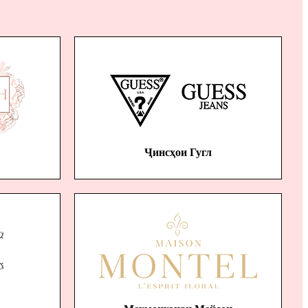
Ҷинсҳои Гугл