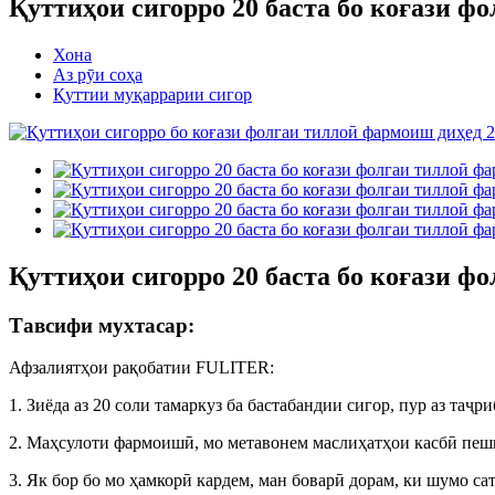
Қуттиҳои сигорро 20 баста бо коғази ф
Хона
Аз рӯи соҳа
Қуттии муқаррарии сигор
Қуттиҳои сигорро 20 баста бо коғази ф
Тавсифи мухтасар:
Афзалиятҳои рақобатии FULITER:
1. Зиёда аз 20 соли тамаркуз ба бастабандии сигор, пур аз таҷри
2. Маҳсулоти фармоишӣ, мо метавонем маслиҳатҳои касбӣ пе
3. Як бор бо мо ҳамкорӣ кардем, ман боварӣ дорам, ки шумо с