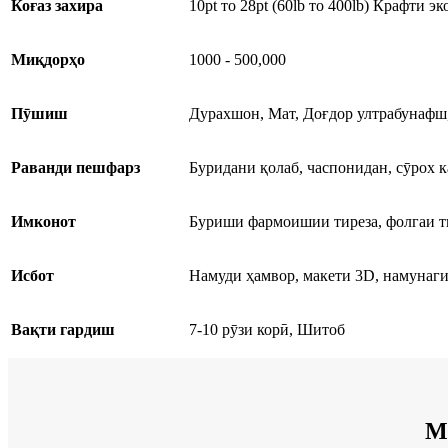
Коғаз захира
10pt то 28pt (60lb то 400lb) Крафти э
Миқдорҳо
1000 - 500,000
Пӯшиш
Дурахшон, Мат, Доғдор ултрабунафш
Раванди пешфарз
Буридани қолаб, часпонидан, сӯрох к
Имконот
Буриши фармоишии тиреза, фолгаи ти
Исбот
Намуди ҳамвор, макети 3D, намунаги
Вақти гардиш
7-10 рӯзи корӣ, Шитоб
М