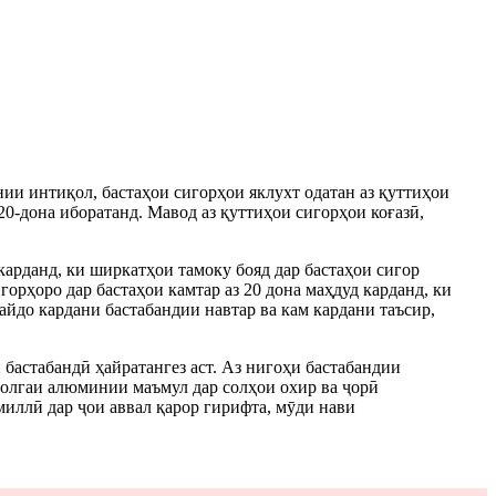
нии интиқол, бастаҳои сигорҳои яклухт одатан аз қуттиҳои
20-дона иборатанд. Мавод аз қуттиҳои сигорҳои коғазӣ,
карданд, ки ширкатҳои тамоку бояд дар бастаҳои сигор
орҳоро дар бастаҳои камтар аз 20 дона маҳдуд карданд, ки
айдо кардани бастабандии навтар ва кам кардани таъсир,
 бастабандӣ ҳайратангез аст. Аз нигоҳи бастабандии
 фолгаи алюминии маъмул дар солҳои охир ва ҷорӣ
миллӣ дар ҷои аввал қарор гирифта, мӯди нави