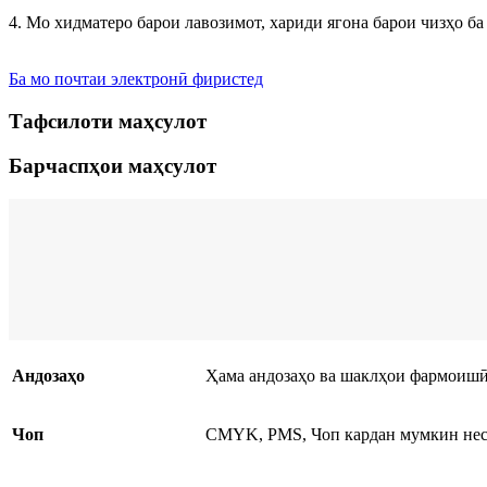
4. Мо хидматеро барои лавозимот, хариди ягона барои чизҳо б
Ба мо почтаи электронӣ фиристед
Тафсилоти маҳсулот
Барчаспҳои маҳсулот
Андозаҳо
Ҳама андозаҳо ва шаклҳои фармоиш
Чоп
CMYK, PMS, Чоп кардан мумкин нес