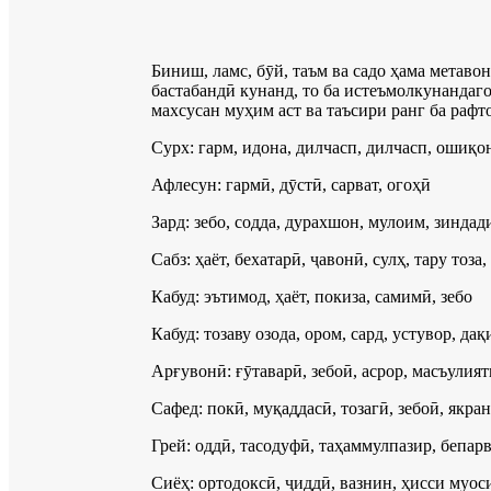
Биниш, ламс, бӯй, таъм ва садо ҳама метаво
бастабандӣ кунанд, то ба истеъмолкунандаго
махсусан муҳим аст ва таъсири ранг ба раф
Сурх: гарм, идона, дилчасп, дилчасп, ошиқо
Афлесун: гармӣ, дӯстӣ, сарват, огоҳӣ
Зард: зебо, содда, дурахшон, мулоим, зинда
Сабз: ҳаёт, бехатарӣ, ҷавонӣ, сулҳ, тару тоза,
Кабуд: эътимод, ҳаёт, покиза, самимӣ, зебо
Кабуд: тозаву озода, ором, сард, устувор, да
Арғувонӣ: ғӯтаварӣ, зебоӣ, асрор, масъулия
Сафед: покӣ, муқаддасӣ, тозагӣ, зебоӣ, якран
Грей: оддӣ, тасодуфӣ, таҳаммулпазир, бепар
Сиёҳ: ортодоксӣ, ҷиддӣ, вазнин, ҳисси муос