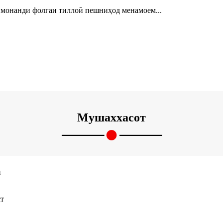
а монанди фолгаи тиллоӣ пешниҳод менамоем...
Мушаххасот
ӣ
т