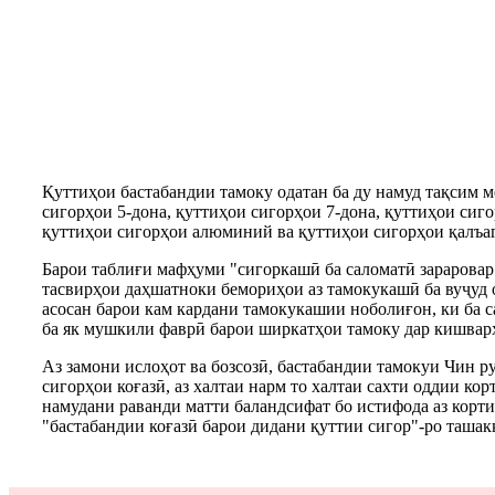
Қуттиҳои бастабандии тамоку одатан ба ду намуд тақсим ме
сигорҳои 5-дона, қуттиҳои сигорҳои 7-дона, қуттиҳои сиго
қуттиҳои сигорҳои алюминий ва қуттиҳои сигорҳои қалъаг
Барои таблиғи мафҳуми "сигоркашӣ ба саломатӣ зараровар 
тасвирҳои даҳшатноки бемориҳои аз тамокукашӣ ба вуҷуд о
асосан барои кам кардани тамокукашии ноболиғон, ки ба са
ба як мушкили фаврӣ барои ширкатҳои тамоку дар кишварҳ
Аз замони ислоҳот ва бозсозӣ, бастабандии тамокуи Чин ру
сигорҳои коғазӣ, аз халтаи нарм то халтаи сахти оддии ко
намудани раванди матти баландсифат бо истифода аз корти
"бастабандии коғазӣ барои дидани қуттии сигор"-ро ташакк