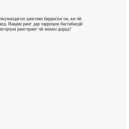
олкунандагон ҳангоми баррасии он, ки чӣ
анд. Нақши ранг дар тарроҳии бастабандӣ
сигорҳои рангоранг чӣ маъно дорад?