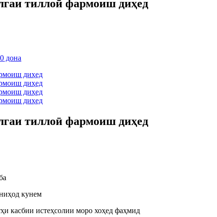
олгаи тиллоӣ фармоиш диҳед
олгаи тиллоӣ фармоиш диҳед
ба
шниҳод кунем
атҳи касбии истеҳсолии моро хоҳед фаҳмид