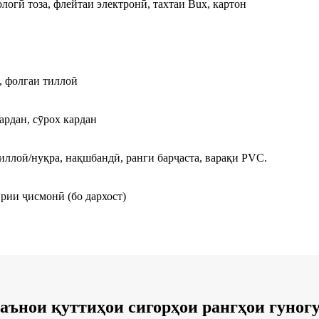
кологӣ тоза, флейтаи электронӣ, тахтаи Bux, картон
, фолгаи тиллоӣ
ардан, сӯрох кардан
ллоӣ/нуқра, нақшбандӣ, ранги барҷаста, варақи PVC.
рии ҷисмонӣ (бо дархост)
аънои қуттиҳои сигорҳои рангҳои гуногу