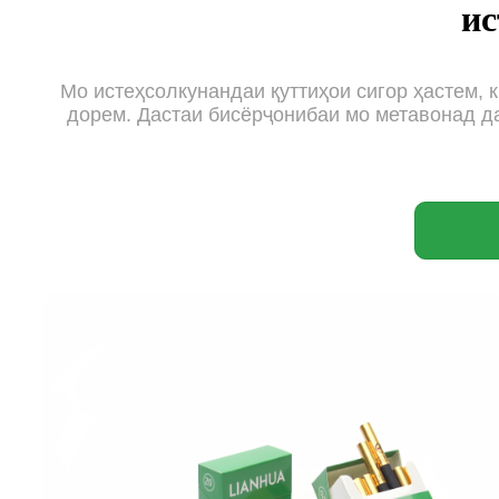
ис
Мо истеҳсолкунандаи қуттиҳои сигор ҳастем, 
дорем. Дастаи бисёрҷонибаи мо метавонад да