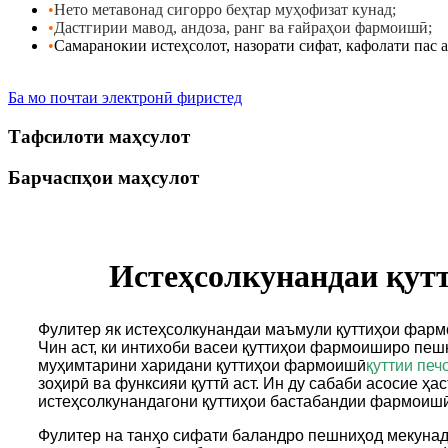
•
Нето метавонад сигорро беҳтар муҳофизат кунад
;
•
Дастгирии мавод, андоза, ранг ва ғайраҳои фармоишӣ
;
•
Самаранокии истеҳсолот, назорати сифат, кафолати пас 
Ба мо почтаи электронӣ фиристед
Тафсилоти маҳсулот
Барчаспҳои маҳсулот
Истеҳсолкунандаи қут
Фулитер як истеҳсолкунандаи маъмули қуттиҳои фар
Чин аст, ки интихоби васеи қуттиҳои фармоиширо пеш
муҳимтарини харидани қуттиҳои фармоишӣ
қуттии пе
зоҳирӣ ва функсияи қуттӣ аст. Ин ду сабаби асосие ҳа
истеҳсолкунандагони қуттиҳои бастабандии фармоишӣ
Фулитер на танҳо сифати баландро пешниҳод мекуна