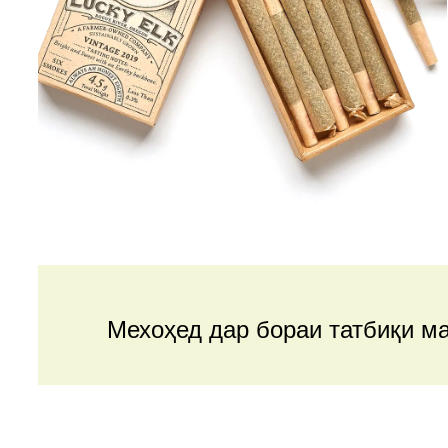
Мехоҳед дар бораи татбиқи м