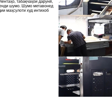
лентаҳо, табақчаҳои дарунӣ,
ренди шумо. Шумо метавонед
дии маҳсулоти худ интихоб