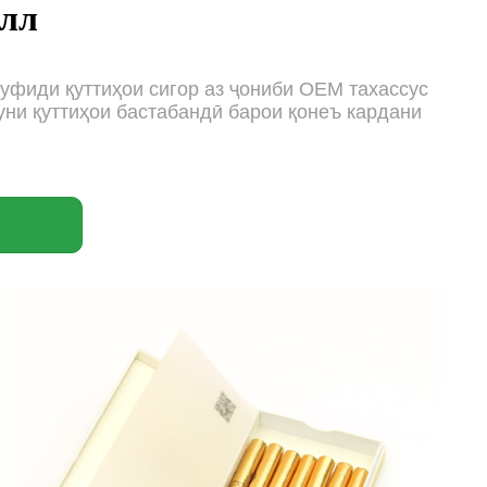
олл
муфиди қуттиҳои сигор аз ҷониби OEM тахассус
уни қуттиҳои бастабандӣ барои қонеъ кардани