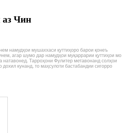
 аз Чин
онем намудҳои мушаххаси қуттиҳоро барои қонеъ
унем, агар шумо дар намудҳои муқаррарии қуттиҳои мо
да натавонед. Тарроҳони Фулитер метавонанд солҳои
о дохил кунанд, то маҳсулоти бастабандии сигорро