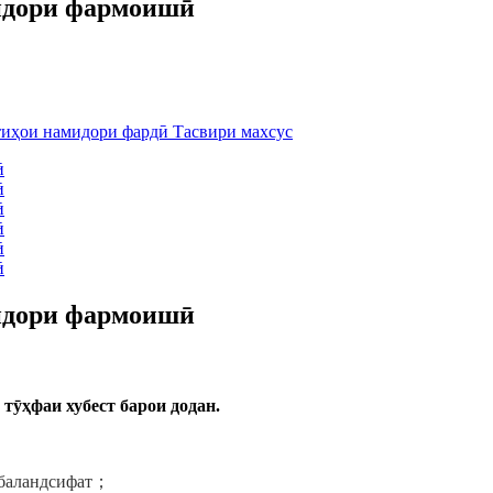
идори фармоишӣ
идори фармоишӣ
 тӯҳфаи хубест барои додан.
 баландсифат
；