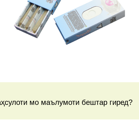
аҳсулоти мо маълумоти бештар гиред?