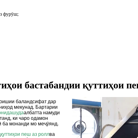
аз фурӯш;
тиҳои бастабандии қуттиҳои 
моишии баландсифат дар
ниҳод мекунад. Бартарии
чонидашуда
албатта намуди
станд, ки чаро одамон
 ба монанди мо меҷӯянд.
д
қуттиҳои пеш аз ролл
ва