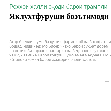
Роҳҳои ҳалли эҷодӣ барои трамплин
Яклухтфурӯши боэътимоди ш
Агар бренди шумо ба қуттии фармоишӣ ва босифат ни
бошад, нишинед: Мо бисёр чизҳо барои сӯҳбат дорем. 
ва интихоби тарҳҳои навтарин ва беҳтарини қуттиҳои с
ҳамчун замина барои ғояҳои шумо амал мекунем. Мо 
ибтидоии комил барои ҳамкории эҷодӣ ҳастем.