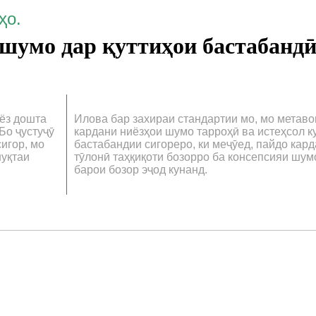
ҳо.
умо дар қуттиҳои бастабандӣ
ёз дошта
Илова бар захираи стандартии мо, мо метав
Бо ҷустуҷӯ
кардани ниёзҳои шумо тарроҳӣ ва истеҳсол к
игор, мо
бастабандии сигореро, ки меҷӯед, пайдо кар
нуқтаи
тӯлонӣ таҳқиқоти бозорро ба консепсияи шум
барои бозор эҷод кунанд.