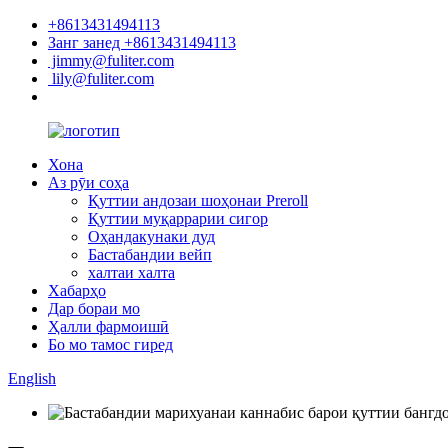
+8613431494113
Занг занед +8613431494113
jimmy@fuliter.com
lily@fuliter.com
Хона
Аз рӯи соҳа
Қуттии андозаи шоҳонаи Preroll
Қуттии муқаррарии сигор
Оҳандакунаки дуд
Бастабандии вейп
халтаи халта
Хабарҳо
Дар бораи мо
Ҳалли фармоишӣ
Бо мо тамос гиред
English