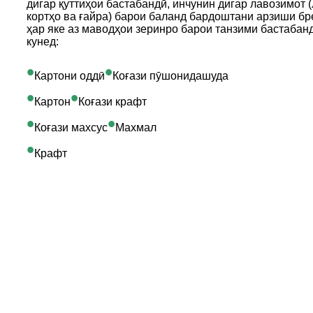
дигар қуттиҳои бастабандӣ, инчунин дигар лавозимот (
кортҳо ва ғайра) барои баланд бардоштани арзиши б
ҳар яке аз маводҳои зеринро барои танзими бастабан
кунед:
•
•
Картони оддӣ
Коғази пӯшонидашуда
•
•
Картон
Коғази крафт
•
•
Коғази махсус
Махмал
•
Крафт