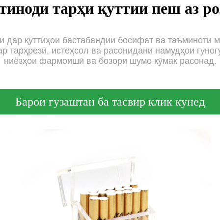
тиноди тарҳи қуттии пеш аз р
ки дар қуттиҳои бастабандии босифат ва таъминоти 
р тарҳрезӣ, истеҳсол ва расонидани намудҳои гуног
ниёзҳои фармоишӣ ва бозори шумо кӯмак расонад.
Барои гузаштан ба тасвир клик кунед