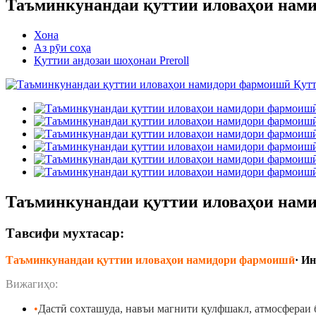
Таъминкунандаи қуттии иловаҳои нам
Хона
Аз рӯи соҳа
Қуттии андозаи шоҳонаи Preroll
Таъминкунандаи қуттии иловаҳои нам
Тавсифи мухтасар:
Таъминкунандаи қуттии иловаҳои намидори фармоишӣ
· Ин
Вижагиҳо:
•
Дастӣ сохташуда, навъи магнити қулфшакл, атмосфераи